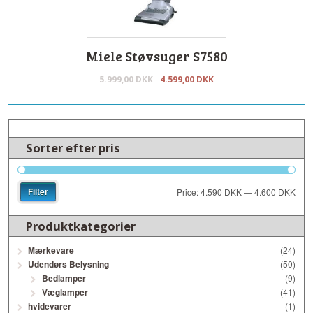
Miele Støvsuger S7580
5.999,00
DKK
4.599,00
DKK
Sorter efter pris
Filter
Price:
4.590 DKK
—
4.600 DKK
Produktkategorier
Mærkevare
(24)
Udendørs Belysning
(50)
Bedlamper
(9)
Væglamper
(41)
hvidevarer
(1)