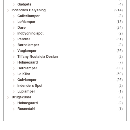
Gadgets
(4)
Indendørs Belysning
(214)
Gallerilamper
(3)
Loftlamper
(13)
Darø
(24)
Indbygning spot
(2)
Pendler
(51)
Børnelamper
(3)
Væglamper
(36)
Tiffany Nostalgia Design
(2)
Holmegaard
(7)
Bordlamper
(33)
Le Klint
(59)
Gulvlamper
(26)
Indendørs Spot
(2)
Luplamper
(1)
Brugskunst
(3)
Holmegaard
(2)
Rosendahl
(1)