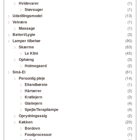
Hvidevarer
(1)
Støvsuger
(1)
Udstillingsmodel
(13)
Velvære
(1)
Massage
(1)
Batteri/Lygte
(3)
Lamper tilbehør
(90)
Skærme
(63)
Le Klint
(45)
Ophæng
(3)
Holmegaard
(2)
Små-El
(61)
Personlig pleje
(14)
Eltandbørste
(1)
Hårtørrer
(2)
Krøllejern
(3)
Glattejern
(4)
Spejle/Terapilampe
(4)
Oprydningssalg
(2)
Køkken
(20)
Bordovn
(1)
Foodprocessor
(1)