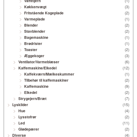
Vaffeljern
(1)
Køkkenvægt
(3)
Fritstående Kogeplade
(2)
Varmeplade
(1)
Blender
(2)
Stavblender
(2)
Bagemaskine
(1)
Brødrister
(1)
Toaster
(2)
Æggekoger
(3)
Ventilator/Varmeblæser
(6)
Kaffemaskine/Elkedel
(12)
Kaffekværn/Mælkeskummer
(1)
Tilbehør til kaffemaskiner
(2)
Kaffemaskine
(9)
Elkedel
(2)
Strygejern/Bræt
(7)
Lyskilder
(15)
Hue
(4)
Lysstofrør
(2)
Led
(11)
Glødepærer
(2)
Diverse
(4)