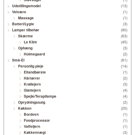
Udstillingsmodel
(13)
Velvære
(1)
Massage
(1)
Batteri/Lygte
(3)
Lamper tilbehør
(90)
Skærme
(63)
Le Klint
(45)
Ophæng
(3)
Holmegaard
(2)
Små-El
(61)
Personlig pleje
(14)
Eltandbørste
(1)
Hårtørrer
(2)
Krøllejern
(3)
Glattejern
(4)
Spejle/Terapilampe
(4)
Oprydningssalg
(2)
Køkken
(20)
Bordovn
(1)
Foodprocessor
(1)
Vaffeljern
(1)
Køkkenvægt
(3)