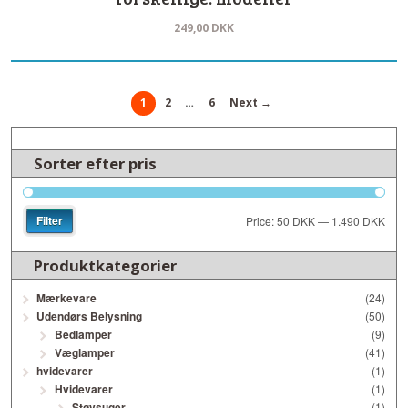
249,00
DKK
1
2
…
6
Next →
Sorter efter pris
Filter
Price:
50 DKK
—
1.490 DKK
Produktkategorier
Mærkevare
(24)
Udendørs Belysning
(50)
Bedlamper
(9)
Væglamper
(41)
hvidevarer
(1)
Hvidevarer
(1)
Støvsuger
(1)