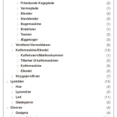
Fritstående Kogeplade
(2)
Varmeplade
(1)
Blender
(2)
Stavblender
(2)
Bagemaskine
(1)
Brødrister
(1)
Toaster
(2)
Æggekoger
(3)
Ventilator/Varmeblæser
(6)
Kaffemaskine/Elkedel
(12)
Kaffekværn/Mælkeskummer
(1)
Tilbehør til kaffemaskiner
(2)
Kaffemaskine
(9)
Elkedel
(2)
Strygejern/Bræt
(7)
Lyskilder
(15)
Hue
(4)
Lysstofrør
(2)
Led
(11)
Glødepærer
(2)
Diverse
(4)
Gadgets
(4)