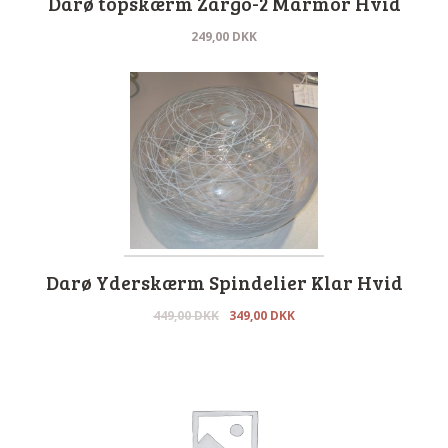
Darø topskærm Zargo-2 Marmor Hvid
249,00
DKK
Darø Yderskærm Spindelier Klar Hvid
449,00
DKK
349,00
DKK