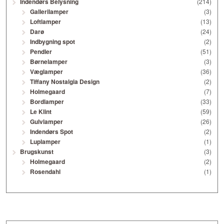
Indendørs Belysning
(214)
Gallerilamper
(3)
Loftlamper
(13)
Darø
(24)
Indbygning spot
(2)
Pendler
(51)
Børnelamper
(3)
Væglamper
(36)
Tiffany Nostalgia Design
(2)
Holmegaard
(7)
Bordlamper
(33)
Le Klint
(59)
Gulvlamper
(26)
Indendørs Spot
(2)
Luplamper
(1)
Brugskunst
(3)
Holmegaard
(2)
Rosendahl
(1)