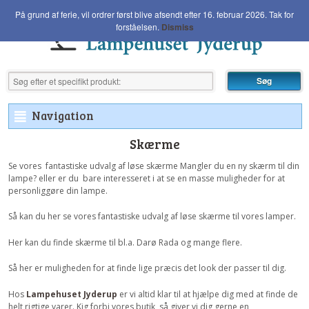
På grund af ferie, vil ordrer først blive afsendt efter 16. februar 2026. Tak for
forståelsen.
Dismiss
Navigation
²
Skærme
Se vores fantastiske udvalg af løse skærme Mangler du en ny skærm til din
lampe? eller er du bare interesseret i at se en masse muligheder for at
personliggøre din lampe.
Så kan du her se vores fantastiske udvalg af løse skærme til vores lamper.
Her kan du finde skærme til bl.a. Darø Rada og mange flere.
Så her er muligheden for at finde lige præcis det look der passer til dig.
Hos
Lampehuset Jyderup
er vi altid klar til at hjælpe dig med at finde de
helt rigtige varer. Kig forbi vores butik, så giver vi dig gerne en