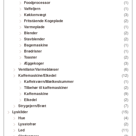
Foodprocessor
(1)
Vaffeljern
(1)
Køkkenvægt
(3)
Fritstående Kogeplade
(2)
Varmeplade
(1)
Blender
(2)
Stavblender
(2)
Bagemaskine
(1)
Brødrister
(1)
Toaster
(2)
Æggekoger
(3)
Ventilator/Varmeblæser
(6)
Kaffemaskine/Elkedel
(12)
Kaffekværn/Mælkeskummer
(1)
Tilbehør til kaffemaskiner
(2)
Kaffemaskine
(9)
Elkedel
(2)
Strygejern/Bræt
(7)
Lyskilder
(15)
Hue
(4)
Lysstofrør
(2)
Led
(11)
(2)