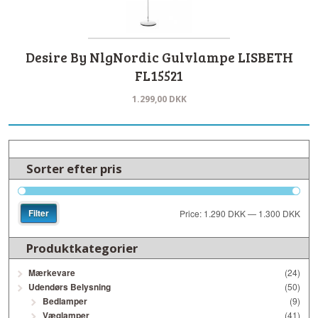
Desire By NlgNordic Gulvlampe LISBETH
FL15521
1.299,00
DKK
Sorter efter pris
Filter
Price:
1.290 DKK
—
1.300 DKK
Produktkategorier
Mærkevare
(24)
Udendørs Belysning
(50)
Bedlamper
(9)
Væglamper
(41)