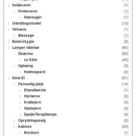
hvidevarer
(1)
Hvidevarer
(1)
Støvsuger
(1)
Udstillingsmodel
(13)
Velvære
(1)
Massage
(1)
Batteri/Lygte
(3)
Lamper tilbehør
(90)
Skærme
(63)
Le Klint
(45)
Ophæng
(3)
Holmegaard
(2)
Små-El
(61)
Personlig pleje
(14)
Eltandbørste
(1)
Hårtørrer
(2)
Krøllejern
(3)
Glattejern
(4)
Spejle/Terapilampe
(4)
Oprydningssalg
(2)
Køkken
(20)
Bordovn
(1)