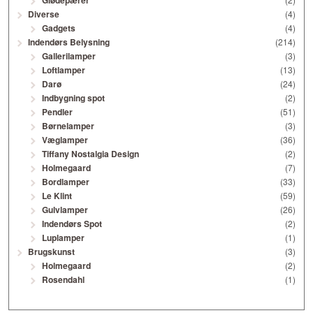
Glødepærer
Diverse
(4)
Gadgets
(4)
Indendørs Belysning
(214)
Gallerilamper
(3)
Loftlamper
(13)
Darø
(24)
Indbygning spot
(2)
Pendler
(51)
Børnelamper
(3)
Væglamper
(36)
Tiffany Nostalgia Design
(2)
Holmegaard
(7)
Bordlamper
(33)
Le Klint
(59)
Gulvlamper
(26)
Indendørs Spot
(2)
Luplamper
(1)
Brugskunst
(3)
Holmegaard
(2)
Rosendahl
(1)