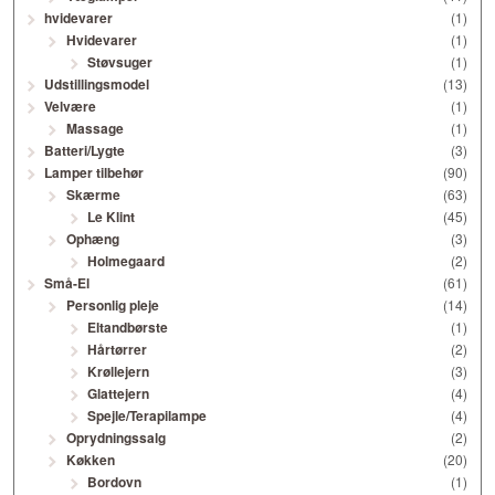
hvidevarer
(1)
Hvidevarer
(1)
Støvsuger
(1)
Udstillingsmodel
(13)
Velvære
(1)
Massage
(1)
Batteri/Lygte
(3)
Lamper tilbehør
(90)
Skærme
(63)
Le Klint
(45)
Ophæng
(3)
Holmegaard
(2)
Små-El
(61)
Personlig pleje
(14)
Eltandbørste
(1)
Hårtørrer
(2)
Krøllejern
(3)
Glattejern
(4)
Spejle/Terapilampe
(4)
Oprydningssalg
(2)
Køkken
(20)
Bordovn
(1)