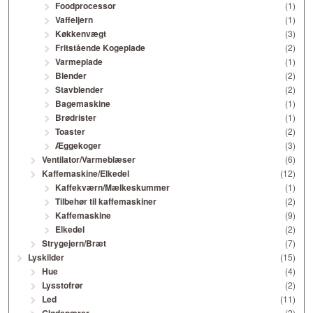
Foodprocessor
(1)
Vaffeljern
(1)
Køkkenvægt
(3)
Fritstående Kogeplade
(2)
Varmeplade
(1)
Blender
(2)
Stavblender
(2)
Bagemaskine
(1)
Brødrister
(1)
Toaster
(2)
Æggekoger
(3)
Ventilator/Varmeblæser
(6)
Kaffemaskine/Elkedel
(12)
Kaffekværn/Mælkeskummer
(1)
Tilbehør til kaffemaskiner
(2)
Kaffemaskine
(9)
Elkedel
(2)
Strygejern/Bræt
(7)
Lyskilder
(15)
Hue
(4)
Lysstofrør
(2)
Led
(11)
(2)