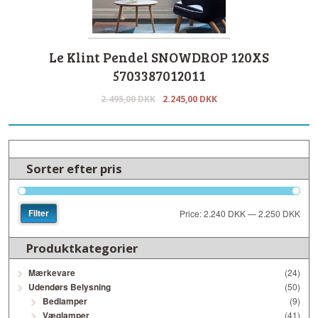
Le Klint Pendel SNOWDROP 120XS
5703387012011
2.495,00
DKK
2.245,00
DKK
Sorter efter pris
Filter
Price:
2.240 DKK
—
2.250 DKK
Produktkategorier
Mærkevare
(24)
Udendørs Belysning
(50)
Bedlamper
(9)
Væglamper
(41)