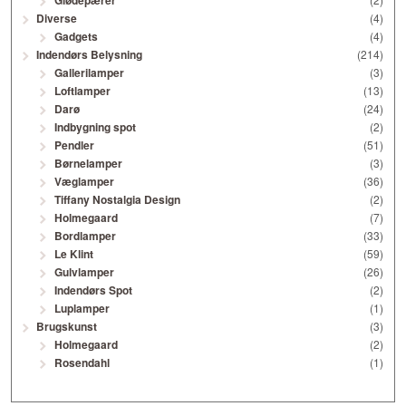
Glødepærer
Diverse
(4)
Gadgets
(4)
Indendørs Belysning
(214)
Gallerilamper
(3)
Loftlamper
(13)
Darø
(24)
Indbygning spot
(2)
Pendler
(51)
Børnelamper
(3)
Væglamper
(36)
Tiffany Nostalgia Design
(2)
Holmegaard
(7)
Bordlamper
(33)
Le Klint
(59)
Gulvlamper
(26)
Indendørs Spot
(2)
Luplamper
(1)
Brugskunst
(3)
Holmegaard
(2)
Rosendahl
(1)