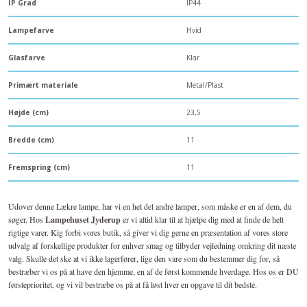
IP Grad
IP44
Lampefarve
Hvid
Glasfarve
Klar
Primært materiale
Metal/Plast
Højde (cm)
23,5
Bredde (cm)
11
Fremspring (cm)
11
Udover denne Lækre lampe, har vi en hel del andre lamper, som måske er en af dem, du
søger. Hos
Lampehuset Jyderup
er vi altid klar til at hjælpe dig med at finde de helt
rigtige varer. Kig forbi vores butik, så giver vi dig gerne en præsentation af vores store
udvalg af forskellige produkter for enhver smag og tilbyder vejledning omkring dit næste
valg. Skulle det ske at vi ikke lagerfører, lige den vare som du bestemmer dig for, så
bestræber vi os på at have den hjemme, en af de først kommende hverdage. Hos os er DU
førsteprioritet, og vi vil bestræbe os på at få løst hver en opgave til dit bedste.