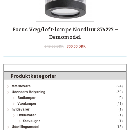
Focus Væg/loft-lampe Nordlux 874223 –
Demomodel
649,00
DKK
300,00
DKK
Produktkategorier
Mærkevare
(24)
Udendørs Belysning
(50)
Bedlamper
(9)
Væglamper
(41)
hvidevarer
(1)
Hvidevarer
(1)
Støvsuger
(1)
Udstillingsmodel
(13)