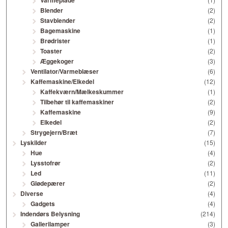
Blender
(2)
Stavblender
(2)
Bagemaskine
(1)
Brødrister
(1)
Toaster
(2)
Æggekoger
(3)
Ventilator/Varmeblæser
(6)
Kaffemaskine/Elkedel
(12)
Kaffekværn/Mælkeskummer
(1)
Tilbehør til kaffemaskiner
(2)
Kaffemaskine
(9)
Elkedel
(2)
Strygejern/Bræt
(7)
Lyskilder
(15)
Hue
(4)
Lysstofrør
(2)
Led
(11)
Glødepærer
(2)
Diverse
(4)
Gadgets
(4)
Indendørs Belysning
(214)
Gallerilamper
(3)