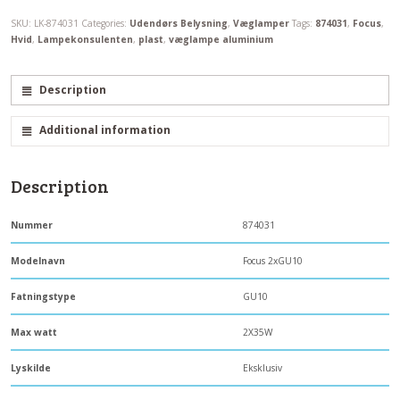
SKU:
LK-874031
Categories:
Udendørs Belysning
,
Væglamper
Tags:
874031
,
Focus
,
Hvid
,
Lampekonsulenten
,
plast
,
væglampe aluminium
Description
Additional information
Description
Nummer
874031
Modelnavn
Focus 2xGU10
Fatningstype
GU10
Max watt
2X35W
Lyskilde
Eksklusiv