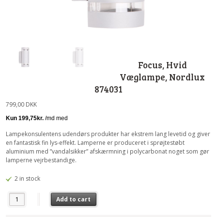
Focus, Hvid
Væglampe, Nordlux
874031
799,00
DKK
Lampekonsulentens udendørs produkter har ekstrem lang levetid og giver
en fantastisk fin lys-effekt. Lamperne er produceret i sprøjtestøbt
aluminium med ”vandalsikker” afskærmning i polycarbonat noget som gør
lamperne vejrbestandige.
2 in stock
Focus, Hvid Væglampe, Nordlux 874031 quantity
Add to cart