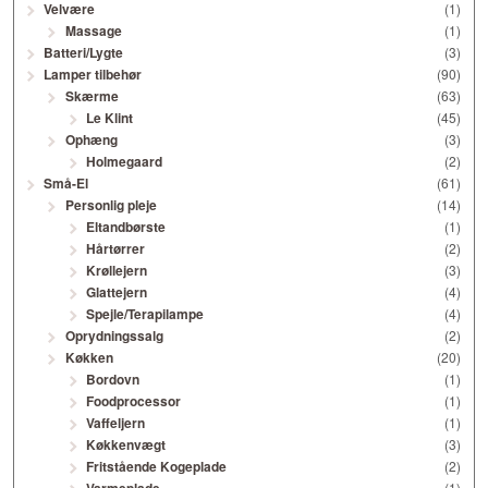
Velvære
(1)
Massage
(1)
Batteri/Lygte
(3)
Lamper tilbehør
(90)
Skærme
(63)
Le Klint
(45)
Ophæng
(3)
Holmegaard
(2)
Små-El
(61)
Personlig pleje
(14)
Eltandbørste
(1)
Hårtørrer
(2)
Krøllejern
(3)
Glattejern
(4)
Spejle/Terapilampe
(4)
Oprydningssalg
(2)
Køkken
(20)
Bordovn
(1)
Foodprocessor
(1)
Vaffeljern
(1)
Køkkenvægt
(3)
Fritstående Kogeplade
(2)
Varmeplade
(1)