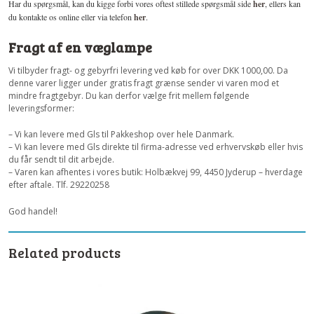
Har du spørgsmål, kan du kigge forbi vores oftest stillede spørgsmål side
her
, ellers kan
du kontakte os online eller via telefon
her
.
Fragt af en væglampe
Vi tilbyder fragt- og gebyrfri levering ved køb for over DKK 1000,00. Da
denne varer ligger under gratis fragt grænse sender vi varen mod et
mindre fragtgebyr. Du kan derfor vælge frit mellem følgende
leveringsformer:
– Vi kan levere med Gls til Pakkeshop over hele Danmark.
– Vi kan levere med Gls direkte til firma-adresse ved erhvervskøb eller hvis
du får sendt til dit arbejde.
– Varen kan afhentes i vores butik: Holbækvej 99, 4450 Jyderup – hverdage
efter aftale. Tlf. 29220258
God handel!
Related products