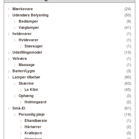
Mærkevare
(24)
Udendørs Belysning
(50)
Bedlamper
(9)
Væglamper
(41)
hvidevarer
(1)
Hvidevarer
(1)
Støvsuger
(1)
Udstillingsmodel
(13)
Velvære
(1)
Massage
(1)
Batteri/Lygte
(3)
Lamper tilbehør
(90)
Skærme
(63)
Le Klint
(45)
Ophæng
(3)
Holmegaard
(2)
Små-El
(61)
Personlig pleje
(14)
Eltandbørste
(1)
Hårtørrer
(2)
Krøllejern
(3)
(4)