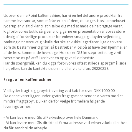
Udover denne Point kaffemaskine, har vi en hel del andre produkter fra
samme leverandør, som måske er en af dem, du søger. Hos Lampehuset
Jyderup er vi altid klar til at hjælpe dig med at finde de helt rigtige varer.
Kig forbi vores butik, så giver vi dig gerne en præsentation af vores store
udvalg af forskellige produkter for enhver smag og tilbyder vejledning
omkring dit næste valg. Skulle det ske at vi ikke lagerfører, lige den vare
som du bestemmer dig for, så bestræber vi os på at have den hjemme, en
af de først kommende hverdage. Hos os er DU førsteprioritet, og vi vil
bestræbe os på at få løst hver en opgave til dit bedste.
Har du spørgsmål, kan du kigge forbi vores oftest stillede spørgsmål side
her, ellers kan du kontakte os online eller via telefon. 29220258.
Fragt af en kaffemaskine
Vi tilbyder fragt- og gebyrfri levering ved køb for over DKK 1000,00.
Da denne varer ligger under gratis fragt grænse sender vi varen mod et
mindre fragtgebyr. Du kan derfor vælge frit mellem følgende
leveringsformer:
– Vi kan levere med Gls til Pakkeshop over hele Danmark.
– Vi kan levere med Gls direkte til firma-adresse ved erhvervskøb eller hvis
du får sendt til dit arbejde.