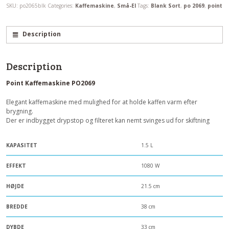
SKU:
po2065blk
Categories:
Kaffemaskine
,
Små-El
Tags:
Blank Sort
,
po 2069
,
point
Description
Description
Point Kaffemaskine PO2069
Elegant kaffemaskine med mulighed for at holde kaffen varm efter
brygning.
Der er indbygget drypstop og filteret kan nemt svinges ud for skiftning
KAPASITET
1.5 L
EFFEKT
1080 W
HØJDE
21.5 cm
BREDDE
38 cm
DYBDE
33 cm