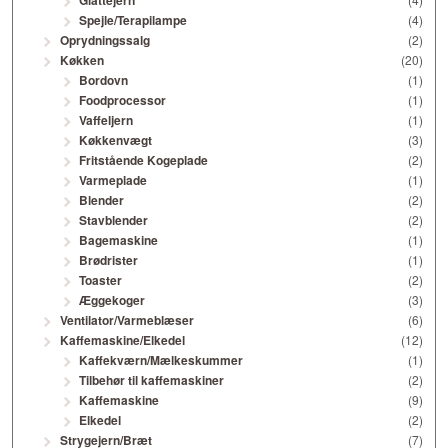
Glattejern
Spejle/Terapilampe
(4)
Oprydningssalg
(2)
Køkken
(20)
Bordovn
(1)
Foodprocessor
(1)
Vaffeljern
(1)
Køkkenvægt
(3)
Fritstående Kogeplade
(2)
Varmeplade
(1)
Blender
(2)
Stavblender
(2)
Bagemaskine
(1)
Brødrister
(1)
Toaster
(2)
Æggekoger
(3)
Ventilator/Varmeblæser
(6)
Kaffemaskine/Elkedel
(12)
Kaffekværn/Mælkeskummer
(1)
Tilbehør til kaffemaskiner
(2)
Kaffemaskine
(9)
Elkedel
(2)
Strygejern/Bræt
(7)