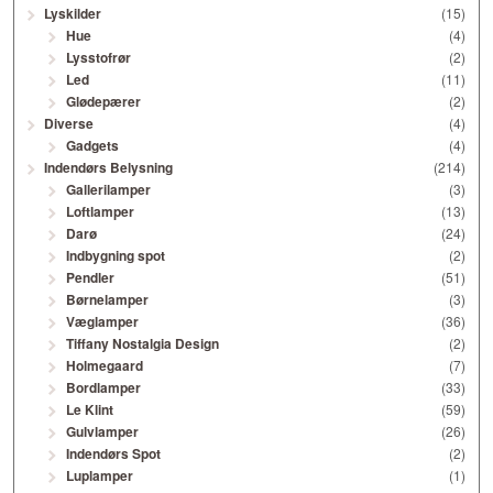
Lyskilder
(15)
Hue
(4)
Lysstofrør
(2)
Led
(11)
Glødepærer
(2)
Diverse
(4)
Gadgets
(4)
Indendørs Belysning
(214)
Gallerilamper
(3)
Loftlamper
(13)
Darø
(24)
Indbygning spot
(2)
Pendler
(51)
Børnelamper
(3)
Væglamper
(36)
Tiffany Nostalgia Design
(2)
Holmegaard
(7)
Bordlamper
(33)
Le Klint
(59)
Gulvlamper
(26)
Indendørs Spot
(2)
Luplamper
(1)